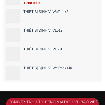
Tận
1.200.000
₫
quá
Tiết]
Nơi
tốc
–
độ
THIẾT BỊ ĐỊNH VỊ WeTrack2
Bảng
Giá
&
Kinh
Nghiệm
THIẾT BỊ ĐỊNH VỊ VL512
Chọn
Loại
24V
Siêu
Nét
THIẾT BỊ ĐỊNH VỊ PL601
(2026)
THIẾT BỊ ĐỊNH VỊ WeTrack140
CÔNG TY TNHH THƯƠNG MẠI DỊCH VỤ BẢO VIỆT