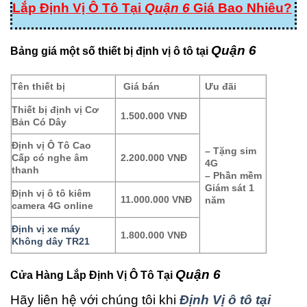
Lắp Định Vị Ô Tô Tại
Quận 6
Giá Bao Nhiêu?
Quận 6
Bảng giá một số thiết bị định vị ô tô tại
Tên thiết bị
Giá bán
Ưu đãi
Thiết bị định vị Cơ
1.500.000 VNĐ
Bản Có Dây
Định vị Ô Tô Cao
– Tặng sim
Cấp có nghe âm
2.200.000 VNĐ
4G
thanh
– Phần mềm
Giám sát 1
Định vị ô tô kiêm
11.000.000 VNĐ
năm
camera 4G online
Định vị xe máy
1.800.000 VNĐ
Không dây TR21
Quận 6
Cửa Hàng Lắp Định Vị Ô Tô Tại
Hãy liên hệ với chúng tôi khi
Định Vị ô tô tại