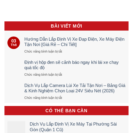
BÀI VIẾT MỚI
Hướng Dẫn Lắp Định Vị Xe Đạp Điện, Xe Máy Điện
03
Tận Nơi [Giá Rẻ – Chi Tiết]
Th8
ở
Chức năng bình luận bị tắt
Hướng
Dẫn
Định vị hộp đen sẽ cảnh báo ngay khi lái xe chạy
Lắp
quá tốc độ
Định
ở
Chức năng bình luận bị tắt
Vị
Định
Xe
vị
Đạp
Dịch Vụ Lắp Camera Lùi Xe Tải Tận Nơi – Bảng Giá
hộp
Điện,
& Kinh Nghiệm Chọn Loại 24V Siêu Nét (2026)
đen
Xe
ở
Chức năng bình luận bị tắt
sẽ
Máy
Dịch
cảnh
Điện
Vụ
báo
Tận
CÓ THỂ BẠN CẦN
Lắp
ngay
Nơi
Camera
khi
[Giá
Lùi
lái
Rẻ
Dịch Vụ Lắp Định Vị Xe Máy Tại Phường Sài
Xe
xe
–
Gòn (Quận 1 Cũ)
Tải
chạy
Chi