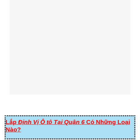
Lắp
Định Vị Ô tô Tại Quận 6
Có Những Loại
Nào?