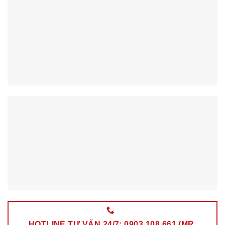
HOTLINE TƯ VẤN 24/7: 0903.108.661 (MR.