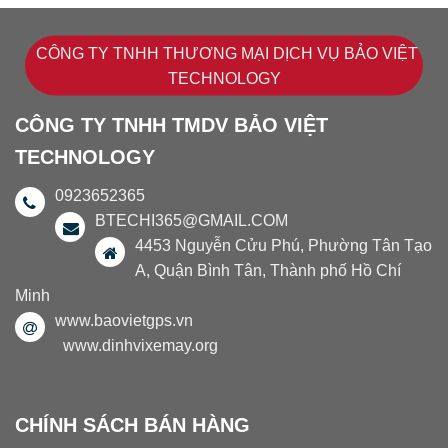
CÔNG TY TNHH THƯƠNG MẠI DỊCH VỤ BẢO VIỆT
TECHNOLOGY
CÔNG TY TNHH TMDV BẢO VIỆT
TECHNOLOGY
0923652365
BTECHI365@GMAIL.COM
4453 Nguyễn Cửu Phú, Phường Tân Tạo
A, Quận Bình Tân, Thành phố Hồ Chí
Minh
www.baovietgps.vn
www.dinhvixemay.org
CHÍNH SÁCH BÁN HÀNG