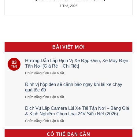
1 Th8, 2026
BÀI VIẾT MỚI
Hướng Dẫn Lắp Định Vị Xe Đạp Điện, Xe Máy Điện
03
Tận Nơi [Giá Rẻ – Chi Tiết]
Th8
ở
Chức năng bình luận bị tắt
Hướng
Dẫn
Định vị hộp đen sẽ cảnh báo ngay khi lái xe chạy
Lắp
quá tốc độ
Định
ở
Chức năng bình luận bị tắt
Vị
Định
Xe
vị
Đạp
Dịch Vụ Lắp Camera Lùi Xe Tải Tận Nơi – Bảng Giá
hộp
Điện,
& Kinh Nghiệm Chọn Loại 24V Siêu Nét (2026)
đen
Xe
ở
Chức năng bình luận bị tắt
sẽ
Máy
Dịch
cảnh
Điện
Vụ
báo
Tận
CÓ THỂ BẠN CẦN
Lắp
ngay
Nơi