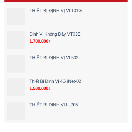
Camera
khi
[Giá
Lùi
lái
Rẻ
THIẾT BỊ ĐỊNH VỊ VL101G
Xe
xe
–
Tải
chạy
Chi
Tận
quá
Tiết]
Nơi
tốc
–
độ
Định Vị Không Dây VT03E
Bảng
1.700.000
₫
Giá
&
Kinh
Nghiệm
THIẾT BỊ ĐỊNH VỊ VL502
Chọn
Loại
24V
Siêu
Nét
Thiết Bị Định Vị 4G iNet-02
(2026)
1.500.000
₫
THIẾT BỊ ĐỊNH VỊ LL705