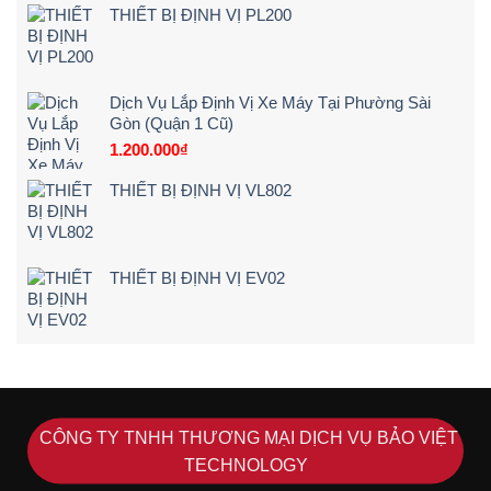
lái
Rẻ
THIẾT BỊ ĐỊNH VỊ PL200
xe
–
chạy
Chi
quá
Tiết]
tốc
độ
Dịch Vụ Lắp Định Vị Xe Máy Tại Phường Sài
Gòn (Quận 1 Cũ)
1.200.000
₫
THIẾT BỊ ĐỊNH VỊ VL802
THIẾT BỊ ĐỊNH VỊ EV02
CÔNG TY TNHH THƯƠNG MẠI DỊCH VỤ BẢO VIỆT
TECHNOLOGY