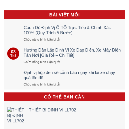
BÀI VIẾT MỚI
Cách Dò Định Vị Ô TÔ Trực Tiếp & Chính Xác
100% (Quy Trình 5 Bước)
ở
Chức năng bình luận bị tắt
Cách
Dò
Hướng Dẫn Lắp Định Vị Xe Đạp Điện, Xe Máy Điện
03
Định
Tận Nơi [Giá Rẻ – Chi Tiết]
Th8
Vị
ở
Chức năng bình luận bị tắt
Ô
Hướng
TÔ
Dẫn
Trực
Định vị hộp đen sẽ cảnh báo ngay khi lái xe chạy
Lắp
Tiếp
quá tốc độ
Định
&
ở
Chức năng bình luận bị tắt
Vị
Chính
Định
Xe
Xác
vị
Đạp
100%
CÓ THỂ BẠN CẦN
hộp
Điện,
(Quy
đen
Xe
Trình
sẽ
Máy
5
THIẾT BỊ ĐỊNH VỊ LL702
cảnh
Điện
Bước)
báo
Tận
ngay
Nơi
khi
[Giá