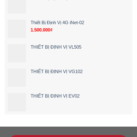
Xe
xe
–
Tải
chạy
Chi
Tận
quá
Tiết]
Nơi
tốc
–
độ
Thiết Bị Định Vị 4G iNet-02
Bảng
1.500.000
₫
Giá
&
Kinh
Nghiệm
THIẾT BỊ ĐỊNH VỊ VL505
Chọn
Loại
24V
Siêu
Nét
THIẾT BỊ ĐỊNH VỊ VG102
(2026)
THIẾT BỊ ĐỊNH VỊ EV02