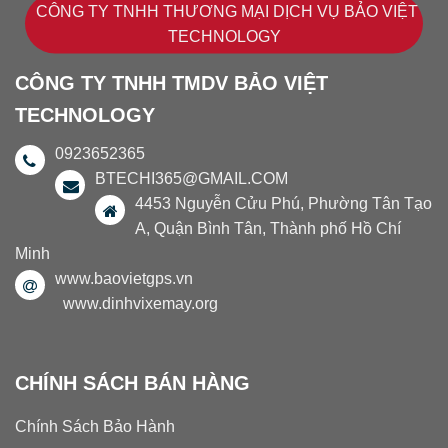
CÔNG TY TNHH THƯƠNG MẠI DỊCH VỤ BẢO VIỆT
TECHNOLOGY
CÔNG TY TNHH TMDV BẢO VIỆT
TECHNOLOGY
0923652365
BTECHI365@GMAIL.COM
4453 Nguyễn Cửu Phú, Phường Tân Tạo
A, Quận Bình Tân, Thành phố Hồ Chí
Minh
www.baovietgps.vn
www.dinhvixemay.org
CHÍNH SÁCH BÁN HÀNG
Chính Sách Bảo Hành