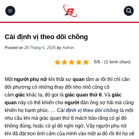
Skip
to
content
Cài định vị theo dõi chồng
Posted on
28 Tháng 6, 2025
by
Admin
5/5 - (1 bình chọn)
Một
người phụ nữ
khi thật sự
quan
tâm ai rồi thì chỉ cần
đối phương có những thay đổi nho nhỏ cũng có
cảm
giác
khác lạ, đó gọi là
giác quan thứ 6
. Và
giác
quan
này có thể khiến cho
người
đàn ông sợ hãi mà cũng
khiến họ hạnh phúc. …
Cài định vị theo dõi chồng
là một
nhu cầu khi mà giác quan thứ 6 mách bảo rằng có gì đó
không đúng, hoặc có gì đó nghi ngờ, Vậy người phụ nữ
khi đã đặt trọn tình cảm của mình vào một ai đó rồi thì họ sẽ