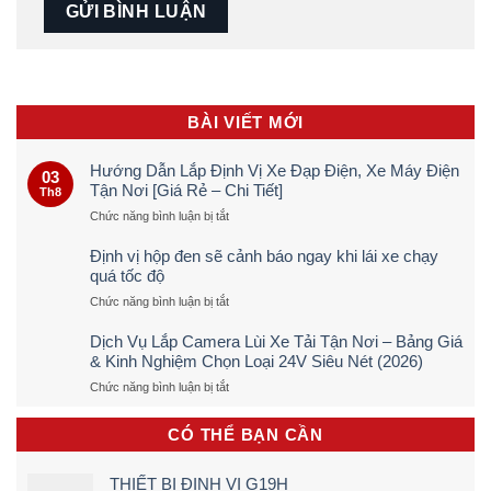
BÀI VIẾT MỚI
Hướng Dẫn Lắp Định Vị Xe Đạp Điện, Xe Máy Điện
03
Tận Nơi [Giá Rẻ – Chi Tiết]
Th8
ở
Chức năng bình luận bị tắt
Hướng
Dẫn
Định vị hộp đen sẽ cảnh báo ngay khi lái xe chạy
Lắp
quá tốc độ
Định
ở
Chức năng bình luận bị tắt
Vị
Định
Xe
vị
Đạp
Dịch Vụ Lắp Camera Lùi Xe Tải Tận Nơi – Bảng Giá
hộp
Điện,
& Kinh Nghiệm Chọn Loại 24V Siêu Nét (2026)
đen
Xe
ở
Chức năng bình luận bị tắt
sẽ
Máy
Dịch
cảnh
Điện
Vụ
báo
Tận
CÓ THỂ BẠN CẦN
Lắp
ngay
Nơi
Camera
khi
[Giá
Lùi
lái
Rẻ
THIẾT BỊ ĐỊNH VỊ G19H