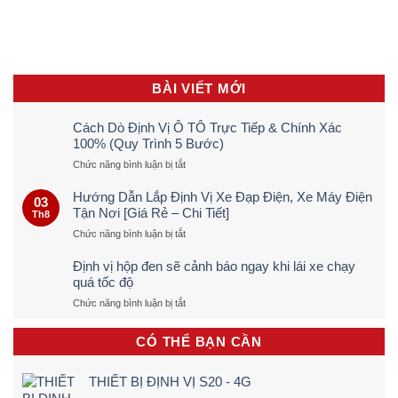
BÀI VIẾT MỚI
Cách Dò Định Vị Ô TÔ Trực Tiếp & Chính Xác
100% (Quy Trình 5 Bước)
ở
Chức năng bình luận bị tắt
Cách
Dò
Hướng Dẫn Lắp Định Vị Xe Đạp Điện, Xe Máy Điện
03
Định
Tận Nơi [Giá Rẻ – Chi Tiết]
Th8
Vị
ở
Chức năng bình luận bị tắt
Ô
Hướng
TÔ
Dẫn
Trực
Định vị hộp đen sẽ cảnh báo ngay khi lái xe chạy
Lắp
Tiếp
quá tốc độ
Định
&
ở
Chức năng bình luận bị tắt
Vị
Chính
Định
Xe
Xác
vị
Đạp
100%
CÓ THỂ BẠN CẦN
hộp
Điện,
(Quy
đen
Xe
Trình
sẽ
Máy
5
THIẾT BỊ ĐỊNH VỊ S20 - 4G
cảnh
Điện
Bước)