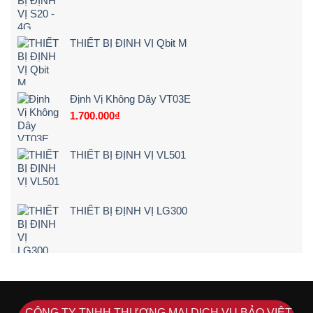
báo
Tận
ngay
Nơi
khi
[Giá
lái
Rẻ
THIẾT BỊ ĐỊNH VỊ Qbit M
xe
–
chạy
Chi
quá
Tiết]
tốc
độ
Định Vị Không Dây VT03E
1.700.000
₫
THIẾT BỊ ĐỊNH VỊ VL501
THIẾT BỊ ĐỊNH VỊ LG300
CÔNG TY TNHH THƯƠNG MẠI DỊCH VỤ BẢO VIỆT