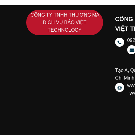
CÔNG TY TNHH THƯƠNG MẠI
CÔNG 
DỊCH VỤ BẢO VIỆT
VIỆT 
TECHNOLOGY
09
Tạo A, Q
Chí Minh
www
ww