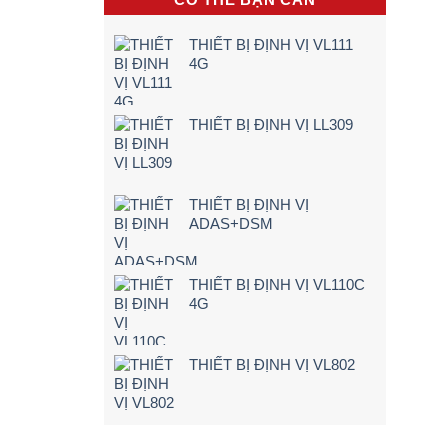
hộp
Trình
Điện,
đen
5
Xe
sẽ
Bước)
Máy
THIẾT BỊ ĐỊNH VỊ VL111
cảnh
Điện
4G
báo
Tận
ngay
Nơi
khi
[Giá
lái
Rẻ
THIẾT BỊ ĐỊNH VỊ LL309
xe
–
chạy
Chi
quá
Tiết]
tốc
độ
THIẾT BỊ ĐỊNH VỊ
ADAS+DSM
THIẾT BỊ ĐỊNH VỊ VL110C
4G
THIẾT BỊ ĐỊNH VỊ VL802