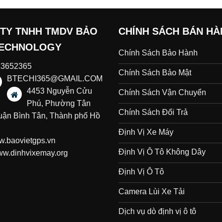
TY TNHH TMDV BẢO
CHÍNH SÁCH BÁN H
TECHNOLOGY
Chính Sách Bảo Hành
23652365
Chính Sách Bảo Mật
BTECHI365@GMAIL.COM
4453 Nguyễn Cửu
Chính Sách Vận Chuyển
Phú, Phường Tân
Chính Sách Đổi Trả
uận Bình Tân, Thành phố Hồ
Định Vị Xe Máy
.baovietgps.vn
Định Vị Ô Tô Không Dây
w.dinhvixemay.org
Định Vị Ô Tô
Camera Lùi Xe Tải
Dịch vụ dò định vị ô tô