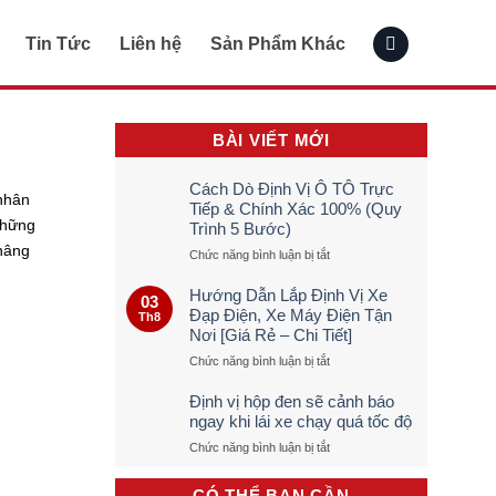
Tin Tức
Liên hệ
Sản Phẩm Khác
BÀI VIẾT MỚI
Cách Dò Định Vị Ô TÔ Trực
nhân
Tiếp & Chính Xác 100% (Quy
những
Trình 5 Bước)
nâng
ở
Chức năng bình luận bị tắt
Cách
Dò
Hướng Dẫn Lắp Định Vị Xe
03
Định
Đạp Điện, Xe Máy Điện Tận
Th8
Vị
Nơi [Giá Rẻ – Chi Tiết]
Ô
TÔ
ở
Chức năng bình luận bị tắt
Trực
Hướng
Tiếp
Dẫn
Định vị hộp đen sẽ cảnh báo
&
Lắp
ngay khi lái xe chạy quá tốc độ
Chính
Định
ở
Chức năng bình luận bị tắt
Xác
Vị
Định
100%
Xe
vị
(Quy
Đạp
CÓ THỂ BẠN CẦN