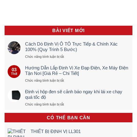
BÀI VIẾT MỚI
Cách Dò Định Vị Ô TÔ Trực Tiếp & Chính Xác
100% (Quy Trình 5 Bước)
ở
Chức năng bình luận bị tắt
Cách
Dò
Hướng Dẫn Lắp Định Vị Xe Đạp Điện, Xe Máy Điện
03
Định
Tận Nơi [Giá Rẻ – Chi Tiết]
Th8
Vị
ở
Chức năng bình luận bị tắt
Ô
Hướng
TÔ
Dẫn
Trực
Định vị hộp đen sẽ cảnh báo ngay khi lái xe chạy
Lắp
Tiếp
quá tốc độ
Định
&
ở
Chức năng bình luận bị tắt
Vị
Chính
Định
Xe
Xác
vị
Đạp
100%
CÓ THỂ BẠN CẦN
hộp
Điện,
(Quy
đen
Xe
Trình
sẽ
Máy
5
THIẾT BỊ ĐỊNH VỊ LL301
cảnh
Điện
Bước)