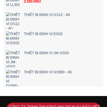
2.500.000
₫
báo
Tận
ngay
Nơi
khi
[Giá
lái
Rẻ
THIẾT BỊ ĐỊNH VỊ GS12 - 4G
xe
–
chạy
Chi
quá
Tiết]
tốc
độ
THIẾT BỊ ĐỊNH VỊ EG02
THIẾT BỊ ĐỊNH VỊ JM-VG03
THIẾT BỊ ĐỊNH VỊ GS900 - 4G
CÔNG TY TNHH THƯƠNG MẠI DỊCH VỤ BẢO VIỆT